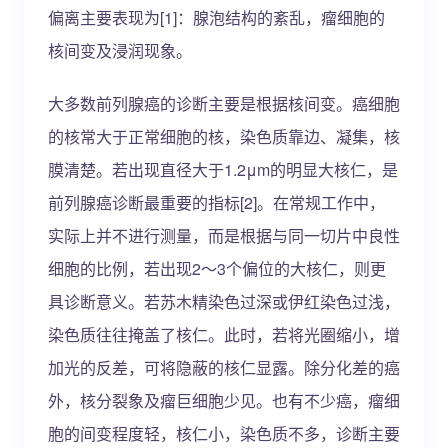
偏离主要表现为[1]：腺泡结构的紊乱，瘤细胞的
核间变及浸润现象。
大多数前列腺癌的诊断主要是根据核间变。癌细胞
的核常大于正常细胞的核，染色质靠边、凝集，核
膜清楚。若出现直径大于1.2μm的明显大核仁，是
前列腺癌诊断最重要的指标[2]。在常规工作中，
实际上并不进行测量，而是根据与同一切片中良性
细胞的比例，若出现2～3个偏位的大核仁，则更
具诊断意义。若苏木精染色过深或伊红染色过浅，
染色质往往掩盖了核仁。此时，若将光圈缩小，增
加光的反差，可将隐蔽的核仁显露。除分化差的癌
外，核分裂象及瘤巨细胞少见。也有不少癌，瘤细
胞的间变程度轻，核仁小，染色质不多，诊断主要