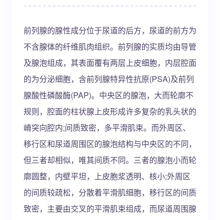
前列腺的腺性成分位于尿道的后方，尿道的前方为
不含腺体的纤维肌肉组织。前列腺的实质均由导管
及腺泡组成，其表面覆有两层上皮细胞，内层腔面
的为分泌细胞，含前列腺特异性抗原(PSA)及前列
腺酸性磷酸酶(PAP)。中央区的腺泡，大而轮廓不
规则，腔面的柱状腺上皮形成许多复杂的乳头状的
嵴突向腔内;间质致密，多平滑肌束。而外周区、
移行区和尿道周围区的腺泡结构与中央区的不同，
但三者却相似，唯其间质不同。三者的腺泡小而轮
廓圆整，内壁平坦，上皮胞浆透明、核小;外周区
的间质较疏松，分散着平滑肌细胞，移行区的间质
致密，主要由交叉的平滑肌束组成，而尿道周围腺