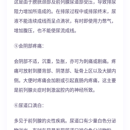
这是由于膀胱颈部及前列腺尿道部受压，导致排尿
阻力增加所造成的。在排尿过程中或排尿终末，尿
液不能连续成线而呈点滴状，有时即使用力憋气，
增加腹压，也不能使尿流成线。
⑤会阴部疼痛：
会阴部不适，沉重，坠胀，亦可为刺痛或剧痛。疼
痛可放射到腰背部、阴茎部、耻骨上区以及大腿内
侧。大便时疼痛会加剧或引起直肠内疼痛，这主要
是前列腺炎症时刺激盆腔内的神经所致。
⑥尿道口滴白：
多见于前列腺的炎性疾病。尿道口有少量白色分泌